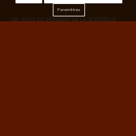
Paramètres
LES AMIS DU MUSÉUM DE LA ROCHELLE
Présentation
Actualités
Ateliers
Conférences
Sorties
Archives
Mentions Légales
|
Plan du Site
© Copyright 2022 | www.amis-museum-lr.com | Tous droits Réservés |
Webmaster & réalisation technique :
CapSudMedia